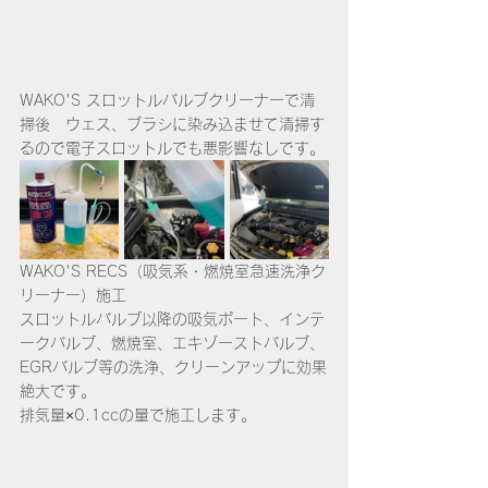
WAKO'S スロットルバルブクリーナーで清
掃後　ウェス、ブラシに染み込ませて清掃す
るので電子スロットルでも悪影響なしです。
WAKO'S RECS（吸気系・燃焼室急速洗浄ク
リーナー）施工
スロットルバルブ以降の吸気ポート、インテ
ークバルブ、燃焼室、エキゾーストバルブ、
EGRバルブ等の洗浄、クリーンアップに効果
絶大です。
排気量×0.1ccの量で施工します。