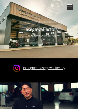
HasegawaFactory
Car & Motorcycle Service
​Instagram hasegawa_factory