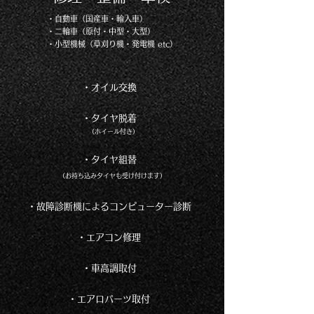
・自動車（国産車・輸入車）
・二輪車（原付・中型・大型）
・小型機械（草刈り機・発電機 etc）
・オイル交換
・タイヤ脱着
（ホイール付き）
・タイヤ組替
（お持ち込みタイヤも受け付けます）
・故障診断機によるコンピューター診断
・エアコン修理
・車高調取付
・エアロパーツ取付