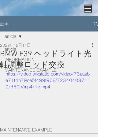
記事
article
2022年12月11日
article
BMW E39 ヘッドライト光
INFORMATION
軸調整ロッド交換
MAINTENANCE EXAMPLE
https://video.wixstatic.com/video/73eaab_
e71f4b79ce5f499f968f72340408711
0/360p/mp4/file.mp4
MAINTENANCE EXAMPLE