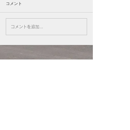
コメント
コメントを追加…
メルセデスベンツ Ｅクラ
ヤマハ ＸＪＲ４
ス アンビエント吹き出し
ク車検
口 交換