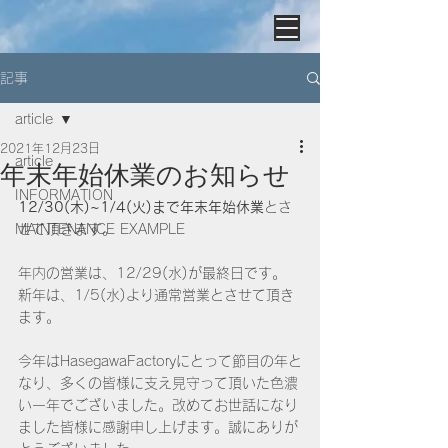
記事
article
2021年12月23日
article
年末年始休業のお知らせ
INFORMATION
12/30(木)~1/4(火)まで年末年始休業
とさ
MAINTENANCE EXAMPLE
せて頂きます。
年内の営業は、12/29(水)が最終日です。
新年は、1/5(水)より通常営業とさせて頂き
ます。
今年はHasegawaFactoryにとって節目の年と
なり、多くの皆様に支え見守って頂いた色濃
い一年でございました。改めてお世話になり
ました皆様に感謝申し上げます。誠にありが